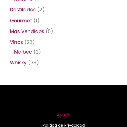
Destilados
2
Gourmet
1
Mas Vendidos
5
Vinos
22
Malbec
2
Whisky
39
Ayuda
Política de Privacidad