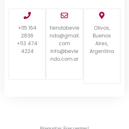
+115 164
tiendabevie
Olivos,
2836
ndo@gmail.
Buenos
+113 474
com
Aires,
4224
info@bevie
Argentina
ndo.com.ar
Preguntas Frecuentes!