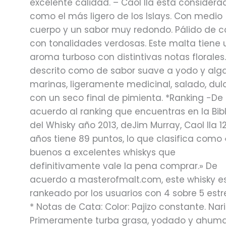
excelente calidad. – Caol Ila está considera
como el más ligero de los Islays. Con medio
cuerpo y un sabor muy redondo. Pálido de c
con tonalidades verdosas. Este malta tiene 
aroma turboso con distintivas notas florales.
descrito como de sabor suave a yodo y alg
marinas, ligeramente medicinal, salado, dul
con un seco final de pimienta. *Ranking -De
acuerdo al ranking que encuentras en la Bibl
del Whisky año 2013, deJim Murray, Caol Ila 1
años tiene 89 puntos, lo que clasifica como
buenos a excelentes whiskys que
definitivamente vale la pena comprar.» De
acuerdo a masterofmalt.com, este whisky e
rankeado por los usuarios con 4 sobre 5 estre
* Notas de Cata: Color: Pajizo constante. Nari
Primeramente turba grasa, yodado y ahum